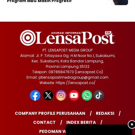
Program MBG Makin Progresif
PT. LENSAPOST MEDIA GROUP
Alamat: Jl. P. Tirtayasa Gg. H.M Noor No.1, Sukabumi,
Kec. Sukabumi, Kota Bandar Lampung,
Provinsi Lampung 35122
Telepon: 08786847673 (Lensapost.Co)
Email: ptlensapostmediagroup@gmail.com
Website: https://lensapost.co/
COMPANY PROFILE PERUSAHAAN
REDAKSI
CONTACT
INDEX BERITA
✖
PEDOMAN WARTAWAN