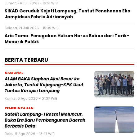
Jumat, 24 Juli 2026 - 16:51 WIB
SIKAD Geruduk Kejati Lampung, Tuntut Penahanan Eks
Jampidsus Febrie Adriansyah
Selasa, 21 Juli 2026 - 15:35 WIB
Aris Tama: Penegakan Hukum Harus Bebas dari Tarik-
Menarik Politik
BERITA TERBARU
NASIONAL
ALAM BAKA Siapkan Aksi Besar ke
Jakarta, Tuntut Kejagung-KPK Usut
Tuntas Korupsi Lampung
Kamis, 6 Agu 2026 - 01:37 WIB
PEMERINTAHAN
Satelit Lampung-1 Resmi Meluncur,
Buka Era Baru Pembangunan Daerah
Berbasis Data
Rabu, 5 Agu 2026 - 15:47 WIB