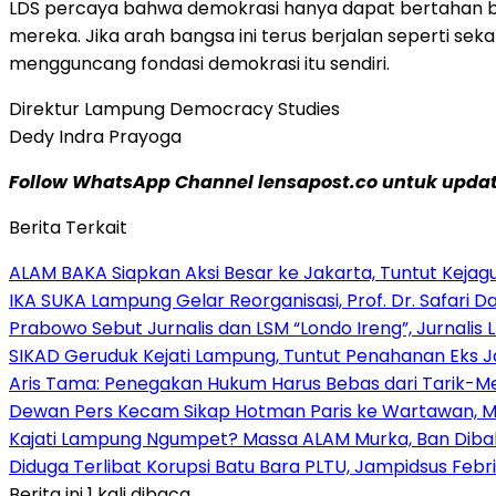
LDS percaya bahwa demokrasi hanya dapat bertahan bil
mereka. Jika arah bangsa ini terus berjalan seperti sek
mengguncang fondasi demokrasi itu sendiri.
Direktur Lampung Democracy Studies
Dedy Indra Prayoga
Follow WhatsApp Channel lensapost.co untuk update
Berita Terkait
ALAM BAKA Siapkan Aksi Besar ke Jakarta, Tuntut Keja
IKA SUKA Lampung Gelar Reorganisasi, Prof. Dr. Safari
Prabowo Sebut Jurnalis dan LSM “Londo Ireng”, Jurnalis
SIKAD Geruduk Kejati Lampung, Tuntut Penahanan Eks J
Aris Tama: Penegakan Hukum Harus Bebas dari Tarik-Men
Dewan Pers Kecam Sikap Hotman Paris ke Wartawan, Min
Kajati Lampung Ngumpet? Massa ALAM Murka, Ban Dibak
Diduga Terlibat Korupsi Batu Bara PLTU, Jampidsus Febr
Berita ini 1 kali dibaca