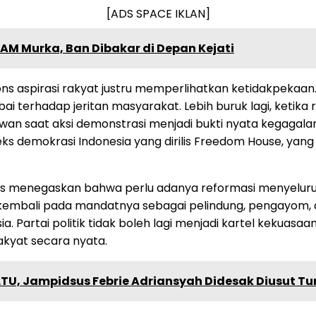
[ADS SPACE IKLAN]
M Murka, Ban Dibakar di Depan Kejati
pons aspirasi rakyat justru memperlihatkan ketidakpekaa
 terhadap jeritan masyarakat. Lebih buruk lagi, ketika
iawan saat aksi demonstrasi menjadi bukti nyata kegagal
deks demokrasi Indonesia yang dirilis Freedom House, y
s menegaskan bahwa perlu adanya reformasi menyeluruh te
us kembali pada mandatnya sebagai pelindung, pengayom,
sia. Partai politik tidak boleh lagi menjadi kartel kekua
akyat secara nyata.
LTU, Jampidsus Febrie Adriansyah Didesak Diusut T