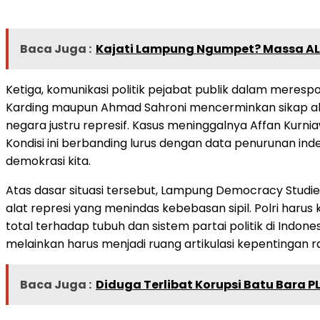
Baca Juga :
Kajati Lampung Ngumpet? Massa ALA
Ketiga, komunikasi politik pejabat publik dalam meres
Karding maupun Ahmad Sahroni mencerminkan sikap abai
negara justru represif. Kasus meninggalnya Affan Kurn
Kondisi ini berbanding lurus dengan data penurunan in
demokrasi kita.
Atas dasar situasi tersebut, Lampung Democracy Studie
alat represi yang menindas kebebasan sipil. Polri har
total terhadap tubuh dan sistem partai politik di Indone
melainkan harus menjadi ruang artikulasi kepentingan r
Baca Juga :
Diduga Terlibat Korupsi Batu Bara P