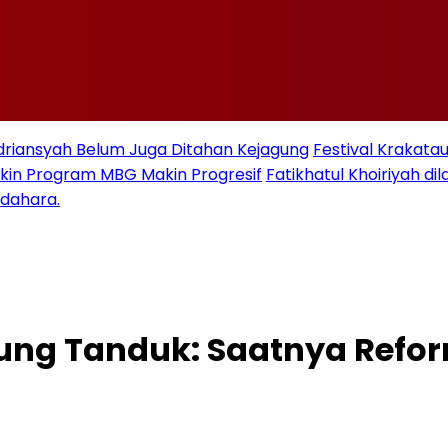
Adriansyah Belum Juga Ditahan Kejagung
Festival Krakata
kin Program MBG Makin Progresif
Fatikhatul Khoiriyah d
ndahara.
ung Tanduk: Saatnya Refor