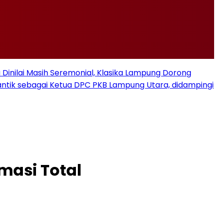
u Dinilai Masih Seremonial, Klasika Lampung Dorong
ilantik sebagai Ketua DPC PKB Lampung Utara, didampingi
masi Total