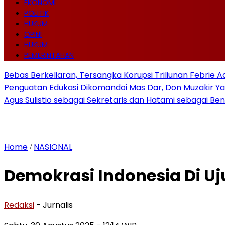
EKONOMI
POLITIK
HUKUM
OPINI
HUKUM
PEMERINTAHAN
Bebas Berkeliaran, Tersangka Korupsi Triliunan Febrie 
Penguatan Edukasi
Dikomandoi Mas Dar, Don Muzakir Ya
Agus Sulistio sebagai Sekretaris dan Hatami sebagai Be
Home
NASIONAL
/
Demokrasi Indonesia Di Uj
Redaksi
- Jurnalis