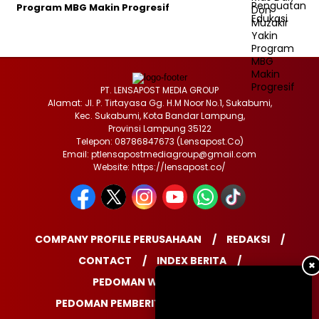
Program MBG Makin Progresif
PT. LENSAPOST MEDIA GROUP
Alamat: Jl. P. Tirtayasa Gg. H.M Noor No.1, Sukabumi,
Kec. Sukabumi, Kota Bandar Lampung,
Provinsi Lampung 35122
Telepon: 08786847673 (Lensapost.Co)
Email: ptlensapostmediagroup@gmail.com
Website: https://lensapost.co/
COMPANY PROFILE PERUSAHAAN
REDAKSI
CONTACT
INDEX BERITA
✖
PEDOMAN WARTAWAN
PEDOMAN PEMBERITAAN MEDIA SIBER