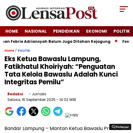
HOME
NASIONAL
PENDIDIKAN
EKONOMI
POLITIK
nan Febrie Adriansyah Belum Juga Ditahan Kejagung
Festiva
/
Home
POLITIK
Eks Ketua Bawaslu Lampung,
Fatikhatul Khoiriyah: “Penguatan
Tata Kelola Bawaslu Adalah Kunci
Integritas Pemilu”
Redaksi
- Jurnalis
Selasa, 16 September 2025
- 14:02 WIB
Bandar Lampung – Mantan Ketua Bawaslu Provinsi
Perbesar
Perbesar