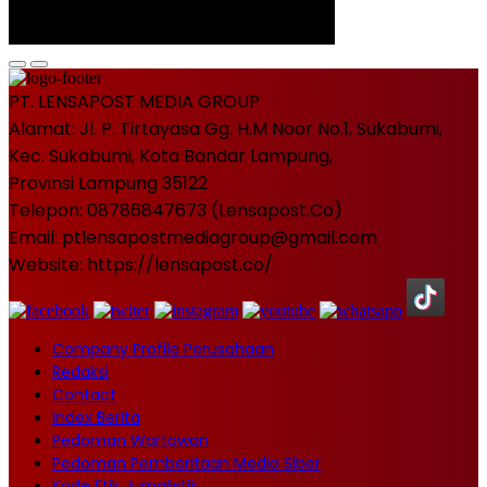
PT. LENSAPOST MEDIA GROUP
Alamat: Jl. P. Tirtayasa Gg. H.M Noor No.1, Sukabumi,
Kec. Sukabumi, Kota Bandar Lampung,
Provinsi Lampung 35122
Telepon: 08786847673 (Lensapost.Co)
Email: ptlensapostmediagroup@gmail.com
Website: https://lensapost.co/
Company Profile Perusahaan
Redaksi
Contact
Index Berita
Pedoman Wartawan
Pedoman Pemberitaan Media Siber
Kode Etik Jurnalistik