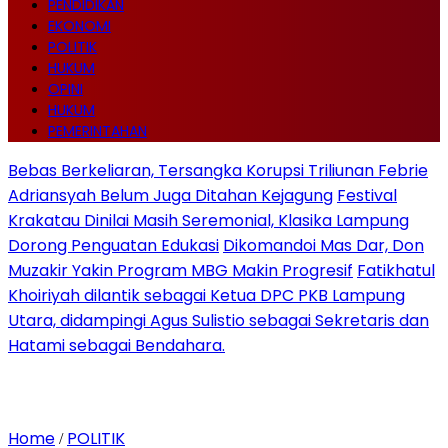
PENDIDIKAN
EKONOMI
POLITIK
HUKUM
OPINI
HUKUM
PEMERINTAHAN
Bebas Berkeliaran, Tersangka Korupsi Triliunan Febrie
Adriansyah Belum Juga Ditahan Kejagung
Festival
Krakatau Dinilai Masih Seremonial, Klasika Lampung
Dorong Penguatan Edukasi
Dikomandoi Mas Dar, Don
Muzakir Yakin Program MBG Makin Progresif
Fatikhatul
Khoiriyah dilantik sebagai Ketua DPC PKB Lampung
Utara, didampingi Agus Sulistio sebagai Sekretaris dan
Hatami sebagai Bendahara.
Home
POLITIK
/