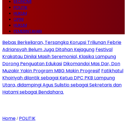
EKONOMI
POLITIK
HUKUM
OPINI
HUKUM
PEMERINTAHAN
Bebas Berkeliaran, Tersangka Korupsi Triliunan Febrie
Adriansyah Belum Juga Ditahan Kejagung
Festival
Krakatau Dinilai Masih Seremonial, Klasika Lampung
Dorong Penguatan Edukasi
Dikomandoi Mas Dar, Don
Muzakir Yakin Program MBG Makin Progresif
Fatikhatul
Khoiriyah dilantik sebagai Ketua DPC PKB Lampung
Utara, didampingi Agus Sulistio sebagai Sekretaris dan
Hatami sebagai Bendahara.
Home
POLITIK
/