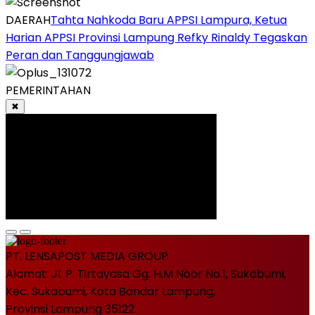
DAERAH
Tahta Nahkoda Baru APPSI Lampura, Ketua
Harian APPSI Provinsi Lampung Refky Rinaldy Tegaskan
Peran dan Tanggungjawab
PEMERINTAHAN
✖
PT. LENSAPOST MEDIA GROUP
Alamat: Jl. P. Tirtayasa Gg. H.M Noor No.1, Sukabumi,
Kec. Sukabumi, Kota Bandar Lampung,
Provinsi Lampung 35122