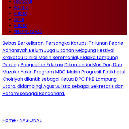
EKONOMI
POLITIK
HUKUM
OPINI
HUKUM
PEMERINTAHAN
Bebas Berkeliaran, Tersangka Korupsi Triliunan Febrie
Adriansyah Belum Juga Ditahan Kejagung
Festival
Krakatau Dinilai Masih Seremonial, Klasika Lampung
Dorong Penguatan Edukasi
Dikomandoi Mas Dar, Don
Muzakir Yakin Program MBG Makin Progresif
Fatikhatul
Khoiriyah dilantik sebagai Ketua DPC PKB Lampung
Utara, didampingi Agus Sulistio sebagai Sekretaris dan
Hatami sebagai Bendahara.
Home
NASIONAL
/