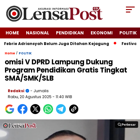
HOME
NASIONAL
PENDIDIKAN
EKONOMI
POLITIK
Febrie Adriansyah Belum Juga Ditahan Kejagung
Festival Kr
/
Home
POLITIK
omisi V DPRD Lampung Dukung
Program Pendidikan Gratis Tingkat
SMA/SMK/SLB
Redaksi
- Jurnalis
Rabu, 20 Agustus 2025
- 11:40 WIB
Perbesar
Perbesar