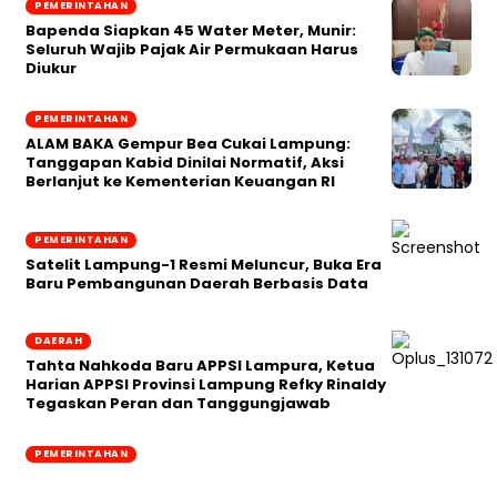
PEMERINTAHAN
‎Bapenda Siapkan 45 Water Meter, Munir:
Seluruh Wajib Pajak Air Permukaan Harus
Diukur
PEMERINTAHAN
ALAM BAKA Gempur Bea Cukai Lampung:
Tanggapan Kabid Dinilai Normatif, Aksi
Berlanjut ke Kementerian Keuangan RI
PEMERINTAHAN
Satelit Lampung-1 Resmi Meluncur, Buka Era
Baru Pembangunan Daerah Berbasis Data
DAERAH
Tahta Nahkoda Baru APPSI Lampura, Ketua
Harian APPSI Provinsi Lampung Refky Rinaldy
Tegaskan Peran dan Tanggungjawab
PEMERINTAHAN