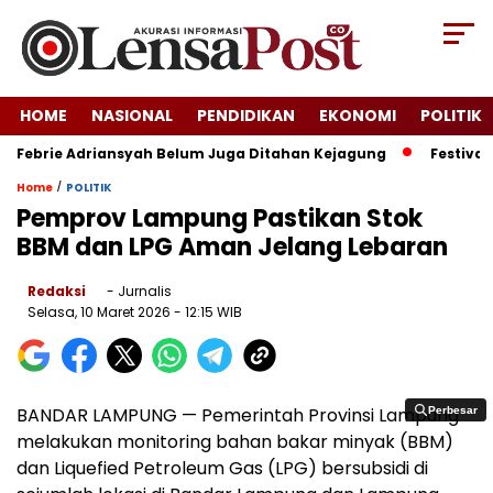
HOME
NASIONAL
PENDIDIKAN
EKONOMI
POLITIK
 Febrie Adriansyah Belum Juga Ditahan Kejagung
Festival K
/
Home
POLITIK
Pemprov Lampung Pastikan Stok
BBM dan LPG Aman Jelang Lebaran
Redaksi
- Jurnalis
Selasa, 10 Maret 2026
- 12:15 WIB
BANDAR LAMPUNG — Pemerintah Provinsi Lampung
Perbesar
Perbesar
melakukan monitoring bahan bakar minyak (BBM)
dan Liquefied Petroleum Gas (LPG) bersubsidi di