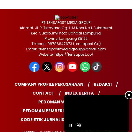
PT. LENSAPOST MEDIA GROUP
Alamat: Jl. P. Tirtayasa Gg. H.M Noor No.1, Sukabumi,
Kec. Sukabumi, Kota Bandar Lampung,
Provinsi Lampung 35122
Telepon: 08786847673 (Lensapost.Co)
Email: ptlensapostmediagroup@gmail.com
Website: https://lensapost.co/
COMPANY PROFILE PERUSAHAAN
REDAKSI
CONTACT
INDEX BERITA
✖
PEDOMAN WARTAWAN
PEDOMAN PEMBERITAAN MEDIA SIBER
KODE ETIK JURNALISTIK
DISCLAIMER