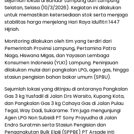
sejumlah lokasi di Bandar Lampung dan Lampung
Selatan, Selasa (10/3/2026). Kegiatan ini dilakukan
untuk memastikan ketersediaan stok serta menjaga
stabilitas harga menjelang Hari Raya Idulfitri 1447
Hijriah.
Monitoring dilakukan oleh tim yang terdiri dari
Pemerintah Provinsi Lampung, Pertamina Patra
Niaga, Hiswana Migas, dan Yayasan Lembaga
Konsumen Indonesia (YLKI) Lampung. Peninjauan
dilakukan mulai dari pangkalan LPG, agen gas, hingga
stasiun pengisian bahan bakar umum (SPBU).
Sejumlah lokasi yang ditinjau di antaranya Pangkalan
Gas 3 kg Yusfadil di Jalan Drs Warsito, Kupang Kota,
dan Pangkalan Gas 3 kg Cahaya Gas di Jalan Pulau
Tegal, Way Dadi, Sukarame. Tim juga mengunjungi
Agen LPG Non Subsidi PT Sony Prayudha di Jalan
Endro Suratmin serta Stasiun Pengisian dan
Pengangkutan Bulk Elpiji (SPPBE) PT Arsade Inti