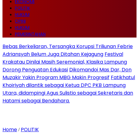
EKONOMI
POLITIK
HUKUM
OPINI
HUKUM
PEMERINTAHAN
Bebas Berkeliaran, Tersangka Korupsi Triliunan Febrie
Adriansyah Belum Juga Ditahan Kejagung
Festival
Krakatau Dinilai Masih Seremonial, Klasika Lampung
Dorong Penguatan Edukasi
Dikomandoi Mas Dar, Don
Muzakir Yakin Program MBG Makin Progresif
Fatikhatul
Khoiriyah dilantik sebagai Ketua DPC PKB Lampung
Utara, didampingi Agus Sulistio sebagai Sekretaris dan
Hatami sebagai Bendahara.
Home
POLITIK
/