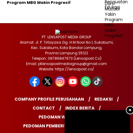
Program MBG Makin Progresif
PT. LENSAPOST MEDIA GROUP
Alamat: Jl. P. Tirtayasa Gg. H.M Noor No.1, Sukabumi,
Kec. Sukabumi, Kota Bandar Lampung,
Provinsi Lampung 35122
Telepon: 08786847673 (Lensapost.Co)
Email: ptlensapostmediagroup@gmail.com
Website: https://lensapost.co/
COMPANY PROFILE PERUSAHAAN
REDAKSI
CONTACT
INDEX BERITA
✖
PEDOMAN WARTAWAN
PEDOMAN PEMBERITAAN MEDIA SIBER