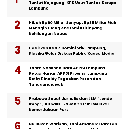
Tuntut Kejagung-KPK Usut Tuntas Korupsi
Lampung
Hibah Rp60 Miliar Senyap, Rp35 Miliar Riuh:
Menagih Ulang Anatomi Kritik yang
Kehilangan Napas
Hadirkan Kadis Kominfotik Lampung,
Klasika Gelar Diskusi Publik ‘Kuasa Media’
Tahta Nahkoda Baru APPSI Lampura,
Ketua Harian APPSI Provinsi Lampung
Refky Rinaldy Tegaskan Peran dan
Tanggungjawab
Prabowo Sebut Jurnalis dan LSM “Londo
Ireng”, Jurnalis LENSAPOST: Ini Melukai
Kemerdekaan Pers
NU Bukan Warisan, Tapi Amanah: Catatan