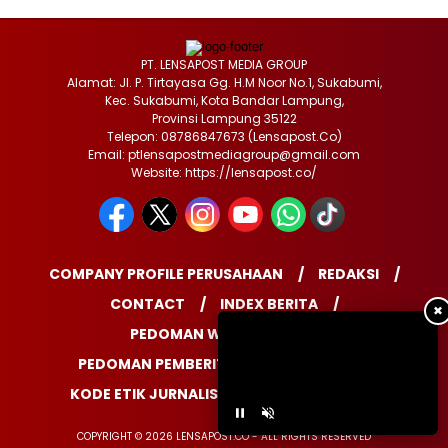
PT. LENSAPOST MEDIA GROUP
Alamat: Jl. P. Tirtayasa Gg. H.M Noor No.1, Sukabumi,
Kec. Sukabumi, Kota Bandar Lampung,
Provinsi Lampung 35122
Telepon: 08786847673 (Lensapost.Co)
Email: ptlensapostmediagroup@gmail.com
Website: https://lensapost.co/
COMPANY PROFILE PERUSAHAAN
REDAKSI
CONTACT
INDEX BERITA
✖
PEDOMAN WARTAWAN
PEDOMAN PEMBERITAAN MEDIA SIBER
KODE ETIK JURNALISTIK
DISCLAIMER
COPYRIGHT © 2026 LENSAPOST.CO - ALL RIGHTS RESERVED