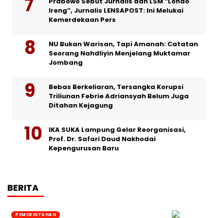
Prabowo Sebut Jurnalis dan LSM “Londo
Ireng”, Jurnalis LENSAPOST: Ini Melukai
Kemerdekaan Pers
NU Bukan Warisan, Tapi Amanah: Catatan
Seorang Nahdliyin Menjelang Muktamar
Jombang
Bebas Berkeliaran, Tersangka Korupsi
Triliunan Febrie Adriansyah Belum Juga
Ditahan Kejagung
IKA SUKA Lampung Gelar Reorganisasi,
Prof. Dr. Safari Daud Nakhodai
Kepengurusan Baru
BERITA
PEMERINTAHAN