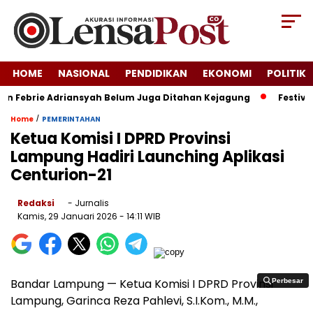
HOME
NASIONAL
PENDIDIKAN
EKONOMI
POLITIK
n Febrie Adriansyah Belum Juga Ditahan Kejagung
Festival K
/
Home
PEMERINTAHAN
Ketua Komisi I DPRD Provinsi
Lampung Hadiri Launching Aplikasi
Centurion-21
Redaksi
- Jurnalis
Kamis, 29 Januari 2026
- 14:11 WIB
Bandar Lampung — Ketua Komisi I DPRD Provinsi
Perbesar
Perbesar
Lampung, Garinca Reza Pahlevi, S.I.Kom., M.M.,