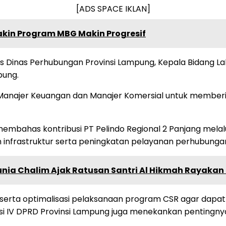
[ADS SPACE IKLAN]
akin Program MBG Makin Progresif
is Dinas Perhubungan Provinsi Lampung, Kepala Bidang La
pung.
ir Manajer Keuangan dan Manajer Komersial untuk member
membahas kontribusi PT Pelindo Regional 2 Panjang mela
rastruktur serta peningkatan pelayanan perhubungan 
nunia Chalim Ajak Ratusan Santri Al Hikmah Rayak
i, serta optimalisasi pelaksanaan program CSR agar da
IV DPRD Provinsi Lampung juga menekankan pentingnya s