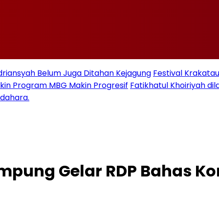
Adriansyah Belum Juga Ditahan Kejagung
Festival Krakata
kin Program MBG Makin Progresif
Fatikhatul Khoiriyah d
ndahara.
ampung Gelar RDP Bahas Ko