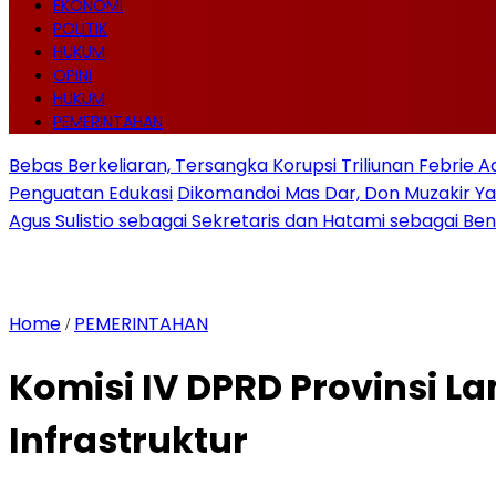
EKONOMI
POLITIK
HUKUM
OPINI
HUKUM
PEMERINTAHAN
Bebas Berkeliaran, Tersangka Korupsi Triliunan Febrie 
Penguatan Edukasi
Dikomandoi Mas Dar, Don Muzakir Ya
Agus Sulistio sebagai Sekretaris dan Hatami sebagai Be
Home
PEMERINTAHAN
/
Komisi IV DPRD Provinsi L
Infrastruktur