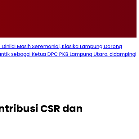
u Dinilai Masih Seremonial, Klasika Lampung Dorong
ilantik sebagai Ketua DPC PKB Lampung Utara, didampingi
ntribusi CSR dan