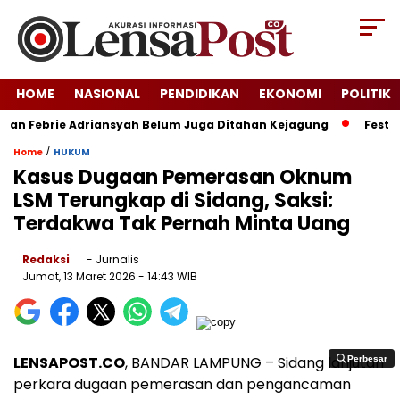
HOME
NASIONAL
PENDIDIKAN
EKONOMI
POLITIK
an Febrie Adriansyah Belum Juga Ditahan Kejagung
Festival
/
Home
HUKUM
Kasus Dugaan Pemerasan Oknum
LSM Terungkap di Sidang, Saksi:
Terdakwa Tak Pernah Minta Uang
Redaksi
- Jurnalis
Jumat, 13 Maret 2026
- 14:43 WIB
LENSAPOST.CO
, BANDAR LAMPUNG – Sidang lanjutan
Perbesar
Perbesar
perkara dugaan pemerasan dan pengancaman