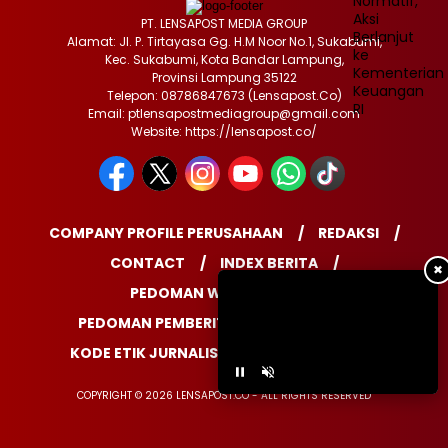
PT. LENSAPOST MEDIA GROUP
Alamat: Jl. P. Tirtayasa Gg. H.M Noor No.1, Sukabumi,
Kec. Sukabumi, Kota Bandar Lampung,
Provinsi Lampung 35122
Telepon: 08786847673 (Lensapost.Co)
Email: ptlensapostmediagroup@gmail.com
Website: https://lensapost.co/
COMPANY PROFILE PERUSAHAAN
REDAKSI
CONTACT
INDEX BERITA
✖
PEDOMAN WARTAWAN
PEDOMAN PEMBERITAAN MEDIA SIBER
KODE ETIK JURNALISTIK
DISCLAIMER
COPYRIGHT © 2026 LENSAPOST.CO - ALL RIGHTS RESERVED