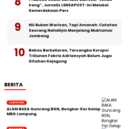
Ireng”, Jurnalis LENSAPOST: Ini Melukai
Kemerdekaan Pers
NU Bukan Warisan, Tapi Amanah: Catatan
Seorang Nahdliyin Menjelang Muktamar
Jombang
Bebas Berkeliaran, Tersangka Korupsi
Triliunan Febrie Adriansyah Belum Juga
Ditahan Kejagung
BERITA
LAMPUNG
ALAM BAKA Guncang BGN, Bongkar Sisi Gelap
MBG Lampung
NASIONAL